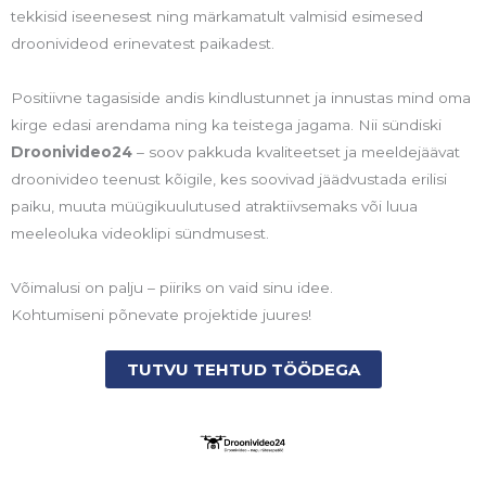
tekkisid iseenesest ning märkamatult valmisid esimesed
droonivideod erinevatest paikadest.
Positiivne tagasiside andis kindlustunnet ja innustas mind oma
kirge edasi arendama ning ka teistega jagama. Nii sündiski
Droonivideo24
– soov pakkuda kvaliteetset ja meeldejäävat
droonivideo teenust kõigile, kes soovivad jäädvustada erilisi
paiku, muuta müügikuulutused atraktiivsemaks või luua
meeleoluka videoklipi sündmusest.
Võimalusi on palju – piiriks on vaid sinu idee.
Kohtumiseni põnevate projektide juures!
TUTVU TEHTUD TÖÖDEGA