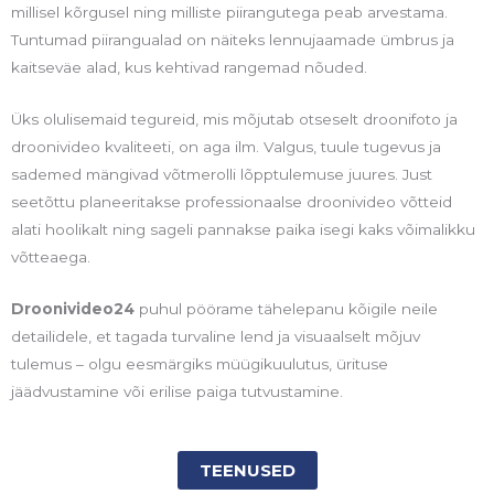
millisel kõrgusel ning milliste piirangutega peab arvestama.
Tuntumad piirangualad on näiteks lennujaamade ümbrus ja
kaitseväe alad, kus kehtivad rangemad nõuded.
Üks olulisemaid tegureid, mis mõjutab otseselt droonifoto ja
droonivideo kvaliteeti, on aga ilm. Valgus, tuule tugevus ja
sademed mängivad võtmerolli lõpptulemuse juures. Just
seetõttu planeeritakse professionaalse droonivideo võtteid
alati hoolikalt ning sageli pannakse paika isegi kaks võimalikku
võtteaega.
Droonivideo24
puhul pöörame tähelepanu kõigile neile
detailidele, et tagada turvaline lend ja visuaalselt mõjuv
tulemus – olgu eesmärgiks müügikuulutus, ürituse
jäädvustamine või erilise paiga tutvustamine.
TEENUSED