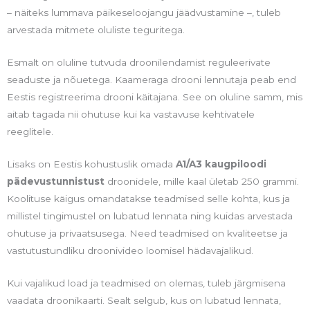
– näiteks lummava päikeseloojangu jäädvustamine –, tuleb
arvestada mitmete oluliste teguritega.
Esmalt on oluline tutvuda droonilendamist reguleerivate
seaduste ja nõuetega. Kaameraga drooni lennutaja peab end
Eestis registreerima drooni käitajana. See on oluline samm, mis
aitab tagada nii ohutuse kui ka vastavuse kehtivatele
reeglitele.
Lisaks on Eestis kohustuslik omada
A1/A3 kaugpiloodi
pädevustunnistust
droonidele, mille kaal ületab 250 grammi.
Koolituse käigus omandatakse teadmised selle kohta, kus ja
millistel tingimustel on lubatud lennata ning kuidas arvestada
ohutuse ja privaatsusega. Need teadmised on kvaliteetse ja
vastutustundliku droonivideo loomisel hädavajalikud.
Kui vajalikud load ja teadmised on olemas, tuleb järgmisena
vaadata droonikaarti. Sealt selgub, kus on lubatud lennata,