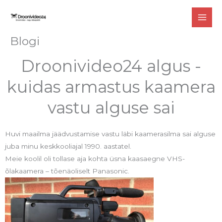
Skip
to
content
Blogi
Droonivideo24 algus -
kuidas armastus kaamera
vastu alguse sai
Huvi maailma jäädvustamise vastu läbi kaamerasilma sai alguse
juba minu keskkooliajal 1990. aastatel.
Meie koolil oli tollase aja kohta üsna kaasaegne VHS-
õlakaamera – tõenäoliselt Panasonic.