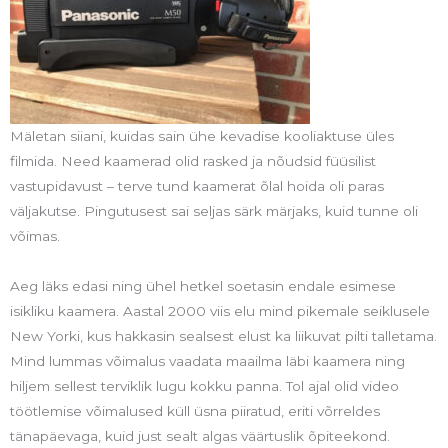
Mäletan siiani, kuidas sain ühe kevadise kooliaktuse üles
filmida. Need kaamerad olid rasked ja nõudsid füüsilist
vastupidavust – terve tund kaamerat õlal hoida oli paras
väljakutse. Pingutusest sai seljas särk märjaks, kuid tunne oli
võimas.
Aeg läks edasi ning ühel hetkel soetasin endale esimese
isikliku kaamera. Aastal 2000 viis elu mind pikemale seiklusele
New Yorki, kus hakkasin sealsest elust ka liikuvat pilti talletama.
Mind lummas võimalus vaadata maailma läbi kaamera ning
hiljem sellest terviklik lugu kokku panna. Tol ajal olid video
töötlemise võimalused küll üsna piiratud, eriti võrreldes
tänapäevaga, kuid just sealt algas väärtuslik õpiteekond.