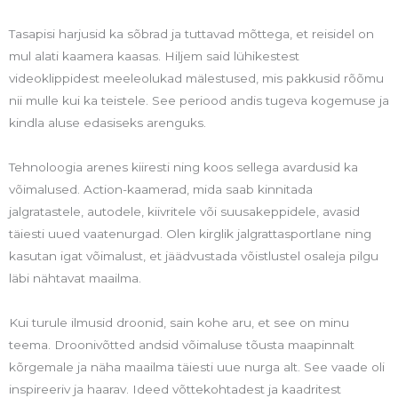
Tasapisi harjusid ka sõbrad ja tuttavad mõttega, et reisidel on
mul alati kaamera kaasas. Hiljem said lühikestest
videoklippidest meeleolukad mälestused, mis pakkusid rõõmu
nii mulle kui ka teistele. See periood andis tugeva kogemuse ja
kindla aluse edasiseks arenguks.
Tehnoloogia arenes kiiresti ning koos sellega avardusid ka
võimalused. Action-kaamerad, mida saab kinnitada
jalgratastele, autodele, kiivritele või suusakeppidele, avasid
täiesti uued vaatenurgad. Olen kirglik jalgrattasportlane ning
kasutan igat võimalust, et jäädvustada võistlustel osaleja pilgu
läbi nähtavat maailma.
Kui turule ilmusid droonid, sain kohe aru, et see on minu
teema. Droonivõtted andsid võimaluse tõusta maapinnalt
kõrgemale ja näha maailma täiesti uue nurga alt. See vaade oli
inspireeriv ja haarav. Ideed võttekohtadest ja kaadritest